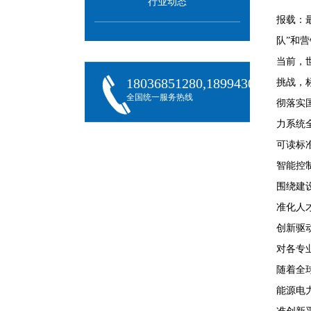
行业动态
报载：
队”和
当前，
18036851280,18994301288,180
挑战，
全国统一服务热线
彻落实
力系统
可读标
智能控
围绕建
准化人
创新驱
对各专
随着全
能源电