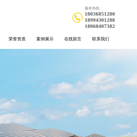
服务热线：
18036851280
18994301288
18068407382
荣誉资质
案例展示
在线留言
联系我们