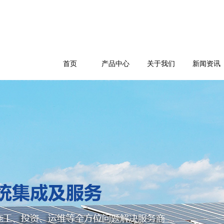
首页
产品中心
关于我们
新闻资讯
公司简介
企业文化