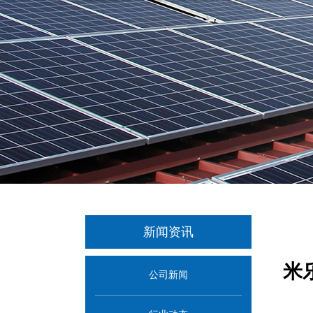
新闻资讯
米
公司新闻