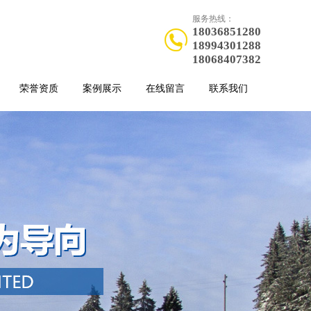
服务热线：
18036851280
18994301288
18068407382
荣誉资质
案例展示
在线留言
联系我们