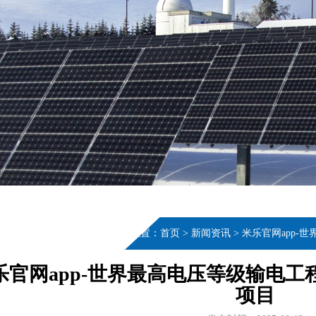
当前位置：
首页
>
新闻资讯
>
米乐官网app-
乐官网app-世界最高电压等级输电
项目