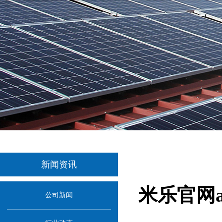
新闻资讯
米乐官网
公司新闻