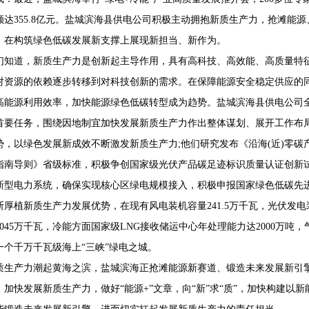
额达355.8亿元。盐城滨海县供电公司积极主动拥抱新质生产力，抢滩能
，在构筑绿色低碳发展新支撑上展现新担当、新作为。
道，新质生产力是创新起主导作用，具有高科技、高效能、高质量特征
68407382
对资源的依赖逐步转移到对科技创新的需求。在保障能源安全稳定供应的
高能源利用效率，加快能源绿色低碳转型成为趋势。盐城滨海县供电公司
首要任务，围绕因地制宜加快发展新质生产力作出整体谋划、展开工作布
势，以绿色发展新成效不断激发新质生产力;他们研究发布《沿海(近)零碳
指南导则》省级标准，积极争创国家级光伏产品碳足迹标识质量认证创新
新型电力系统，确保实现核心区绿电规模接入，积极申报国家绿色低碳先进
断厚植新质生产力发展优势，在现有风电装机容量241.5万千瓦，光伏发电装
045万千瓦，冷能方面国家级LNG接收储运中心年处理能力达2000万吨
一个千万千瓦级海上“三峡”绿电之城。
产力潮起黄海之滨，盐城滨海正抢滩能源新赛道、锻造未来发展新引擎
，加快发展新质生产力，做好“能源+”文章，向“新”求“质”，加快构建