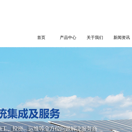
首页
产品中心
关于我们
新闻资讯
公司简介
企业文化