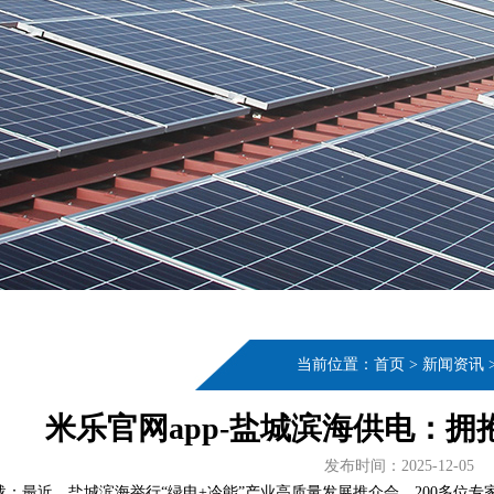
当前位置：
首页
>
新闻资讯
米乐官网app-盐城滨海供电：
发布时间：2025-12-05
最近，盐城滨海举行“绿电+冷能”产业高质量发展推介会，200多位专