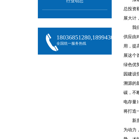
行业动态
总投资
展大计
我们知
18036851280,18994301288,180
供应由
全国统一服务热线
用，提
展这个
绿色优
园建设
溯源的
碳，不
电存量1
将打造
新质生
为动力