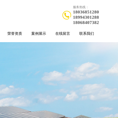
服务热线：
18036851280
18994301288
18068407382
荣誉资质
案例展示
在线留言
联系我们