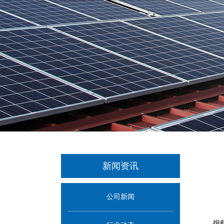
新闻资讯
公司新闻
报载：