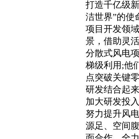
打造千亿级新
洁世界”的使
项目开发领
景，借助灵
分散式风电
梯级利用;他
点突破关键
研发结合起
加大研发投
努力提升风电
源足、空间
面合作，全