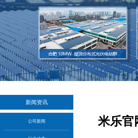
新闻资讯
米乐官
公司新闻