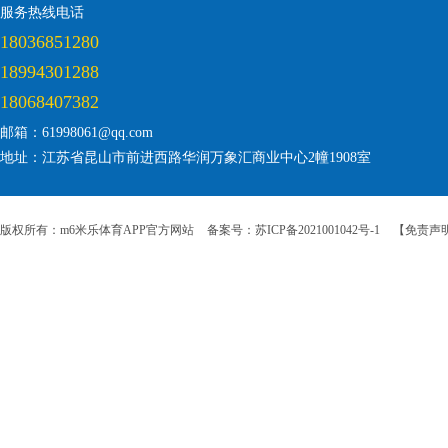
服务热线电话
18036851280
18994301288
18068407382
邮箱：61998061@qq.com
地址：江苏省昆山市前进西路华润万象汇商业中心2幢1908室
版权所有：m6米乐体育APP官方网站
备案号：苏ICP备2021001042号-1
【免责声