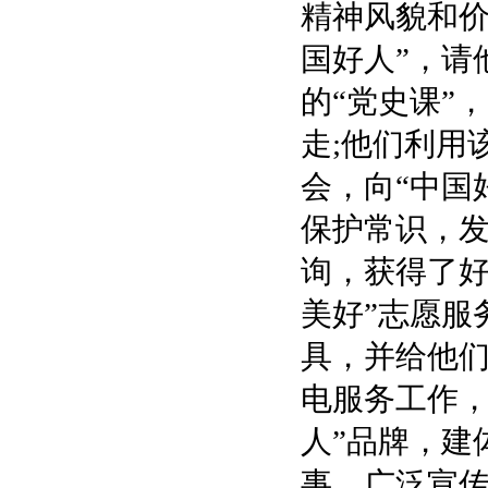
精神风貌和价
国好人”，请
的“党史课”
走;他们利用
会，向“中国
保护常识，
询，获得了好
美好”志愿服
具，并给他
电服务工作，
人”品牌，建
事，广泛宣