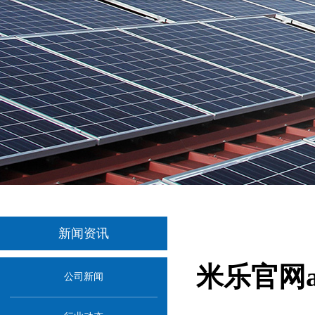
新闻资讯
米乐官网
公司新闻