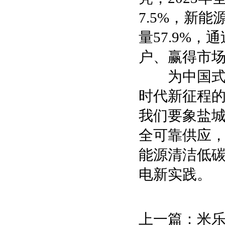
7.5%，新能
量57.9%
户、赢得市
为中国式现
时代新征程
我们要象盐
全可靠供应，
能源清洁低碳
电新实践。
上一篇：
米乐