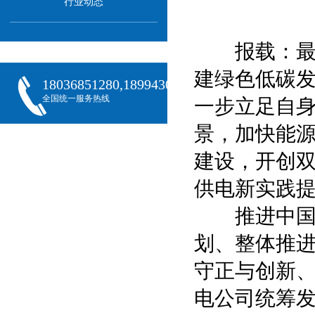
行业动态
报载：最近
建绿色低碳
18036851280,18994301288,18068407382
全国统一服务热线
一步立足自
景，加快能
建设，开创
供电新实践
推进中国式
划、整体推
守正与创新
电公司统筹