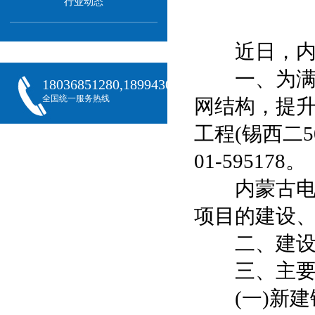
行业动态
近日，内蒙
一、为满足
18036851280,18994301288,18068407382
全国统一服务热线
网结构，提升
工程(锡西二50
01-595178。
内蒙古电力
项目的建设
二、建设地
三、主要建
(一)新建锡