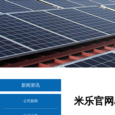
新闻资讯
米乐官网
公司新闻