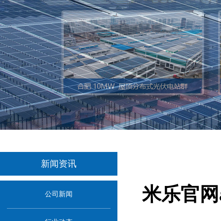
新闻资讯
米乐官网a
公司新闻