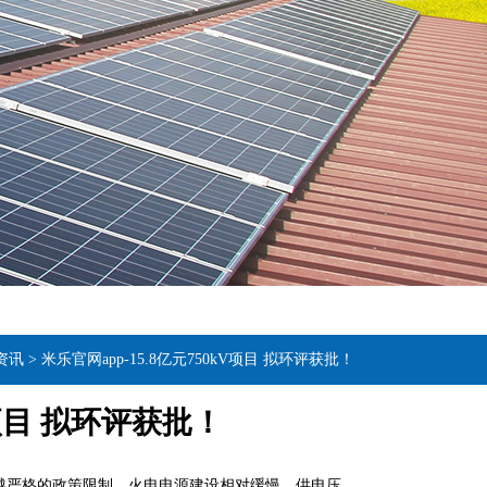
资讯
>
米乐官网app-15.8亿元750kV项目 拟环评获批！
V项目 拟环评获批！
越严格的政策限制，火电电源建设相对缓慢，供电压