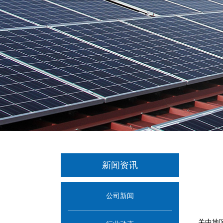
新闻资讯
公司新闻
关中地