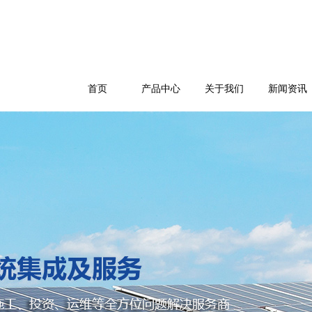
首页
产品中心
关于我们
新闻资讯
公司简介
企业文化