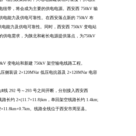
的供电纽带，将会成为主要的供电电源。西安西 750kV 输
电能力及供电可靠性。在西安落点新的 750kV 布
供电能力及供电可靠性。同时，西安西 750kV 变电站
站的供电需求，为陕北和彬长电源提供落点，为750kV
V 变电站和新建 750kV 架空输电线路工程。
装设 2×120MVar 低压电抗器及 2×120MVar 电容
山Ⅱ线 292 号～293 号之间开断，分别接入西安西
 2×(11.7+11.8)km，单回架空线路长约 1.4km;
2×11.8km+0.7km。线路全线位于西安市周至县。