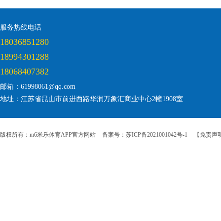
服务热线电话
18036851280
18994301288
18068407382
邮箱：61998061@qq.com
地址：江苏省昆山市前进西路华润万象汇商业中心2幢1908室
版权所有：m6米乐体育APP官方网站
备案号：苏ICP备2021001042号-1
【免责声