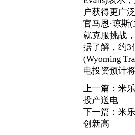
Evans)
户获得更广
官马恩·琼斯(
就克服挑战
据了解，约3
(Wyoming 
电投资预计
上一篇：
米乐
投产送电
下一篇：
米乐
创新高