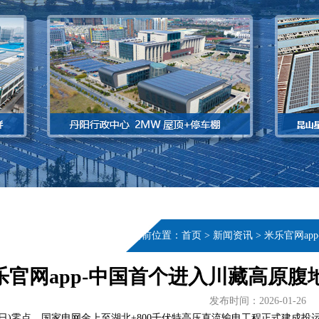
当前位置：
首页
>
新闻资讯
>
米乐官网a
乐官网app-中国首个进入川藏高原
发布时间：2026-01-26
18日)零点，国家电网金上至湖北±800千伏特高压直流输电工程正式建成