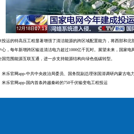
来投运的特高压工程显著增强了清洁能源的跨区域配置能力，将西部和北
中心，每年新增跨区输送清洁电力超过1000亿千瓦时。展望未来，国家
全国范围能源互联互通，进一步支持能源结构向绿色低碳转型。
：
米乐官网app-中共中央政治局委员、国务院副总理张国清调研内蒙古电
：
米乐官网app-国内首条跨越秦岭的750千伏输变电工程投运