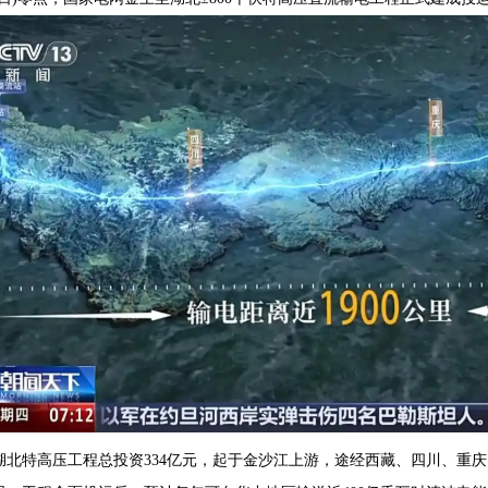
68407382
湖北特高压工程总投资334亿元，起于金沙江上游，途经西藏、四川、重