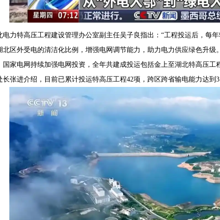
北电力特高压工程建设管理办公室副主任吴子良指出：“工程投运后，每
湖北区外受电的清洁化比例，增强电网调节能力，助力电力供应绿色升级。
5年，国家电网持续加强电网投资，全年共建成投运包括金上至湖北特高压工
处长张进介绍，目前已累计投运特高压工程42项，跨区跨省输电能力达到3