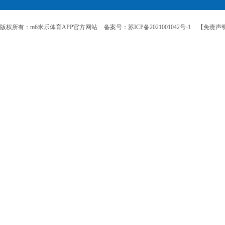
版权所有：m6米乐体育APP官方网站
备案号：苏ICP备2021001042号-1
【免责声