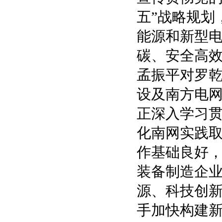
五”战略规划
能源和新型
碳、安全高
孟振平对罗
设及南方电
正深入学习
化南网实践
作基础良好
装备制造企
源、科技创
手加快构建