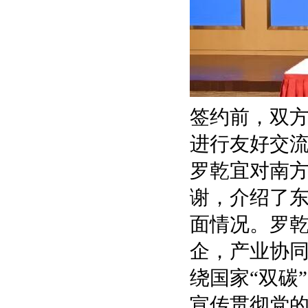
签约前，双
进行友好交
罗乾宜对南
谢，介绍了
面情况。罗
企，产业协
绕国家“双碳
宣传贯彻党的