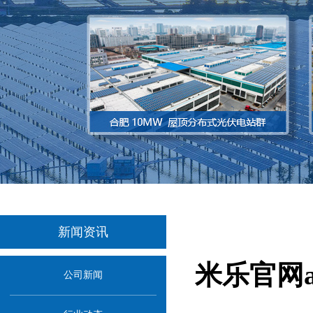
新闻资讯
米乐官网
公司新闻