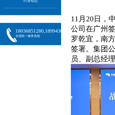
行业动态
11月20日
公司在广州
18036851280,18994301288,18068407382
全国统一服务热线
罗乾宜，南
签署。集团
员、副总经