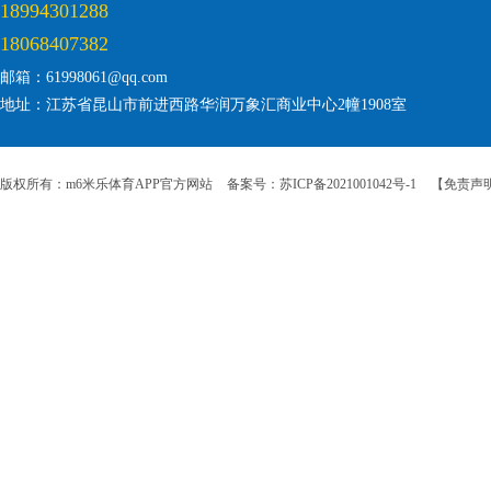
18994301288
18068407382
邮箱：61998061@qq.com
地址：江苏省昆山市前进西路华润万象汇商业中心2幢1908室
版权所有：m6米乐体育APP官方网站
备案号：苏ICP备2021001042号-1
【免责声