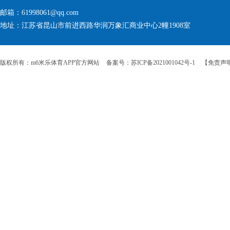
邮箱：61998061@qq.com
地址：江苏省昆山市前进西路华润万象汇商业中心2幢1908室
版权所有：m6米乐体育APP官方网站
备案号：苏ICP备2021001042号-1
【免责声