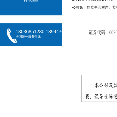
行业动态
公司第十届监事会主席、监
18036851280,18994301288,18068407382
全国统一服务热线