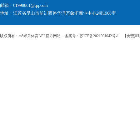
邮箱：61998061@qq.com
地址：江苏省昆山市前进西路华润万象汇商业中心2幢1908室
版权所有：m6米乐体育APP官方网站
备案号：苏ICP备2021001042号-1
【免责声