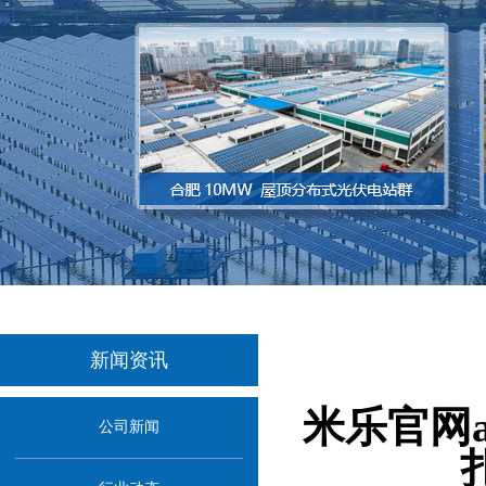
新闻资讯
当
米乐官网
公司新闻