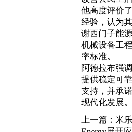
他高度评价
经验，认为其
谢西门子能
机械设备工
率标准。
阿德拉布强
提供稳定可
支持，并承
现代化发展
上一篇：
米乐
Energy展开