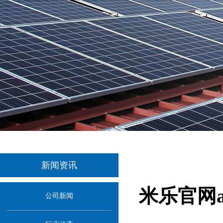
新闻资讯
米乐官网
公司新闻