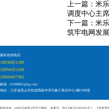
上一篇：
米乐
调度中心主席
下一篇：
米乐
筑牢电网发
服务热线电话
18036851280
18994301288
18068407382
邮箱：61998061@qq.com
地址：江苏省昆山市前进西路华润万象汇商业中心2幢1908室
版权所有：m6米乐体育APP官方网站
备案号：苏ICP备2021001042号-1
【免责声