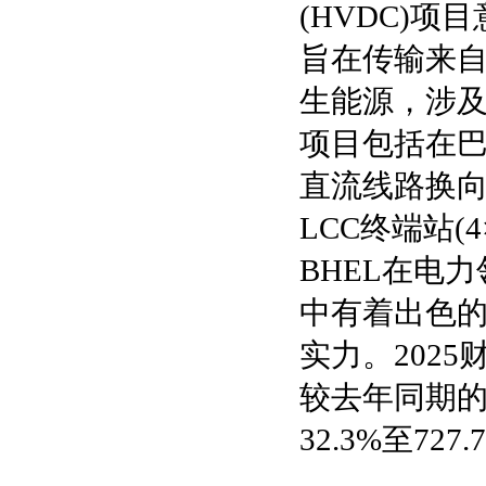
(HVDC)项
旨在传输来
生能源，涉
项目包括在巴
直流线路换向器
LCC终端站(4
BHEL在电
中有着出色
实力。2025
较去年同期的
32.3%至72