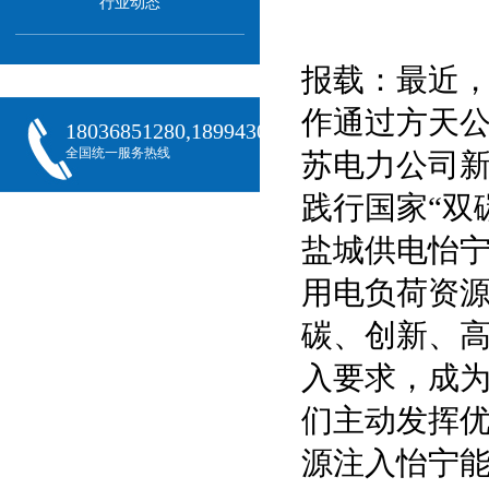
行业动态
报载：最近
作通过方天
18036851280,18994301288,18068407382
全国统一服务热线
苏电力公司
践行国家“双
盐城供电怡
用电负荷资
碳、创新、
入要求，成
们主动发挥
源注入怡宁