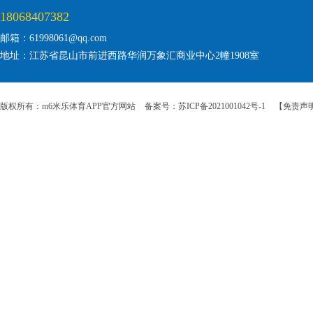
18068407382
邮箱：61998061@qq.com
地址：江苏省昆山市前进西路华润万象汇商业中心2幢1908室
版权所有：m6米乐体育APP官方网站
备案号：苏ICP备2021001042号-1
【免责声