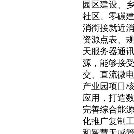
园区建设、
社区、零碳
消衔接就近消
资源点表、
天服务器通讯
源，能够接
交、直流微电
产业园项目
应用，打造
完善综合能
化推广复制
和智慧无感