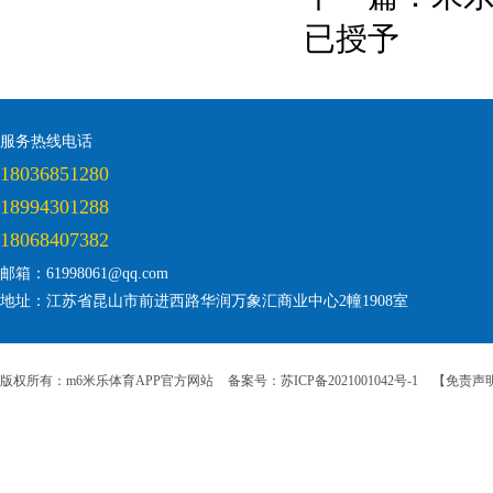
已授予
服务热线电话
18036851280
18994301288
18068407382
邮箱：61998061@qq.com
地址：江苏省昆山市前进西路华润万象汇商业中心2幢1908室
版权所有：m6米乐体育APP官方网站
备案号：苏ICP备2021001042号-1
【免责声