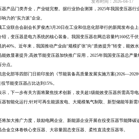
发布时间：2026-04-17
压器产品门类齐全，产业链完整。据行业协会测算，2025年我国变压器行业
影响力的“实力派”企业。
械工业联合会副会长罗俊杰3月20日在工业和信息化部举行的新闻发布会
68407382
介绍，变压器是电力系统的核心装备。我国变压器在网总容量约160亿千伏
耗的40%。近年来，我国推动产业由“规模扩张”向“质效提升”转变，能
品能效显著提升;高效节能变压器加快推广应用，2025年我国变压器总产量约
百分点。
息化部等四部门日前印发的《节能装备高质量发展实施方案(2026—2028
在役节能变压器占比达到15%。
表示，下一步有关方面将聚焦技术创新，攻关超1级能效变压器所需高导
压器智能化运行;针对可再生能源发电、大规模氢气制取、新型储能等新需
。
还将加大推广力度，鼓励电网企业、新能源企业开展在役变压器节能降碳
晶合金立体卷铁心变压器、大容量固态变压器、柔性直流变压器等。