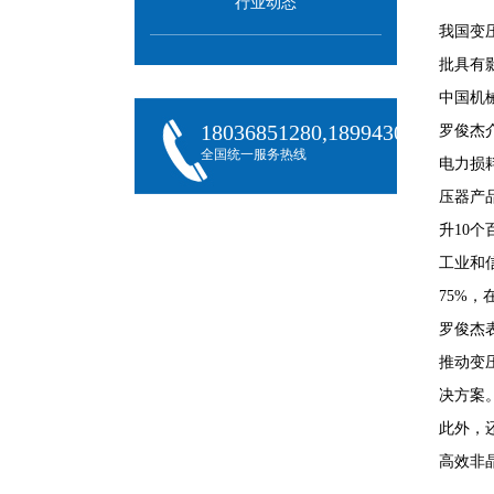
行业动态
我国变
批具有
中国机
18036851280,18994301288,180
罗俊杰
全国统一服务热线
电力损
压器产
升10个
工业和信
75%，
罗俊杰
推动变
决方案
此外，
高效非