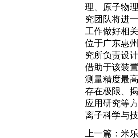
理、原子物
究团队将进
工作做好相
位于广东惠
究所负责设计
借助于该装
测量精度最
存在极限、
应用研究等
离子科学与
上一篇：
米乐