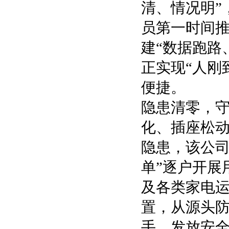
清、情况明”
员第一时间
建“数据跑路
正实现“人刚
便捷。
隐患清零，
化、插座松动
隐患，该公司
单”逐户开展
及各类家电
置，从源头
手，发放安