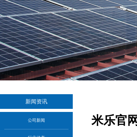
新闻资讯
米乐官网
公司新闻