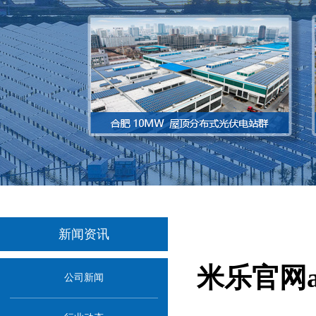
新闻资讯
米乐官网
公司新闻