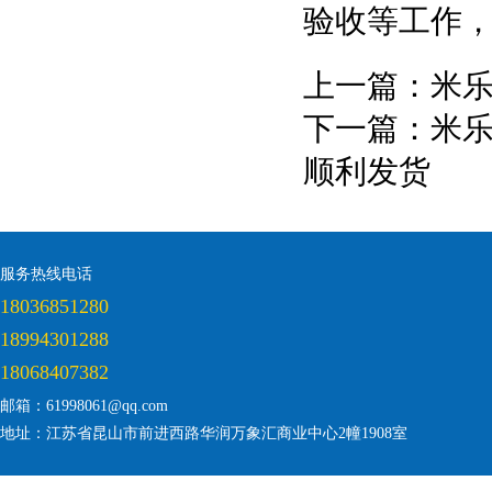
验收等工作
上一篇：
米乐
下一篇：
米乐
顺利发货
服务热线电话
18036851280
18994301288
18068407382
邮箱：61998061@qq.com
地址：江苏省昆山市前进西路华润万象汇商业中心2幢1908室