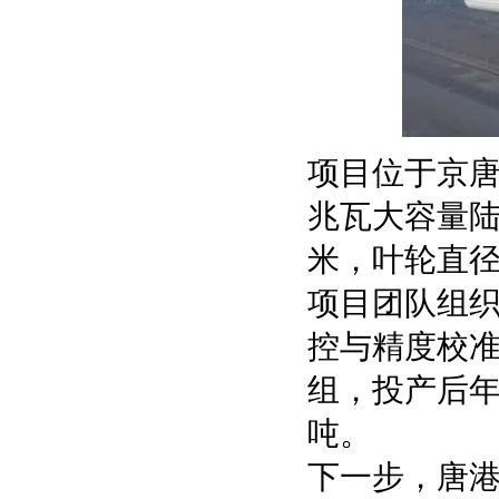
项目位于京唐
兆瓦大容量陆
米，叶轮直径
项目团队组织
控与精度校准
组，投产后年
吨。
下一步，唐