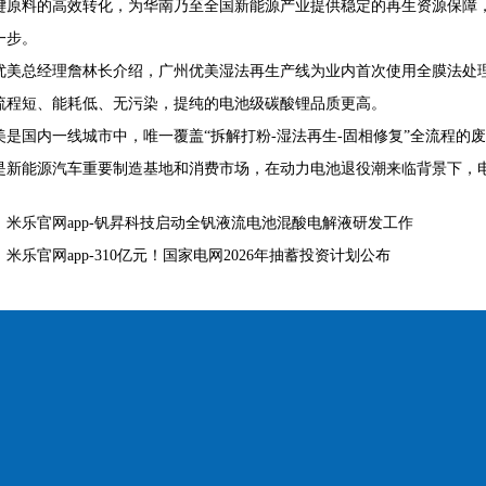
键原料的高效转化，为华南乃至全国新能源产业提供稳定的再生资源保障，
一步。
优美总经理詹林长介绍，广州优美湿法再生产线为业内首次使用全膜法处
流程短、能耗低、无污染，提纯的电池级碳酸锂品质更高。
美是国内一线城市中，唯一覆盖“拆解打粉-湿法再生-固相修复”全流程的
是新能源汽车重要制造基地和消费市场，在动力电池退役潮来临背景下，
：
米乐官网app-钒昇科技启动全钒液流电池混酸电解液研发工作
：
米乐官网app-310亿元！国家电网2026年抽蓄投资计划公布