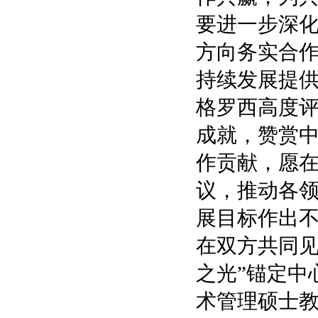
要进一步深
方向务实合
持续发展提
格罗西高度
成就，赞赏中
作贡献，愿在
议，推动各
展目标作出
在双方共同见
之光”锚定中
术管理硕士教