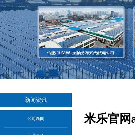
新闻资讯
米乐官网
公司新闻