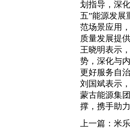
划指导，深化
五”能源发展
范场景应用
质量发展提
王晓明表示
势，深化与
更好服务自
刘国斌表示
蒙古能源集
撑，携手助
上一篇：
米乐