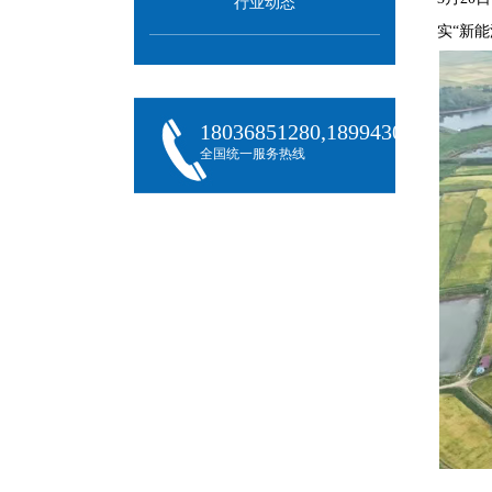
行业动态
实“新
18036851280,18994301288,180
全国统一服务热线