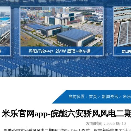
当前位置：
首页
>
新闻资讯
>
米乐
米乐官网app-皖能六安骄风风电二
发布时间：2026-06-10
0日，新能公司六安骄风风电二期项目举行了开工仪式，标志着皖能集团“十