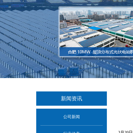
新闻资讯
公司新闻
3月2