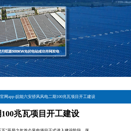
官网app-皖能六安骄风风电二期100兆瓦项目开工建设
期100兆瓦项目开工建设
五五”开局之年首个风电项目正式进入建设阶段，落