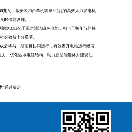
00兆瓦，拟安装20台单机容量5兆瓦的高效风力发电机
兆瓦时储能设施。
输送3.92亿千瓦时清洁绿色电能，相当于每年节约标
益、社会效益十分显著。
目建成后将与一期项目协同运行，有效提升电站运行经济
压力、优化区域电源结构、助力新型能源体系建设注
术”通过鉴定