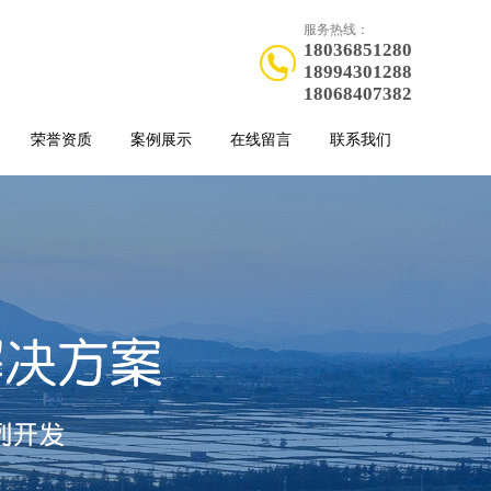
服务热线：
18036851280
18994301288
18068407382
荣誉资质
案例展示
在线留言
联系我们