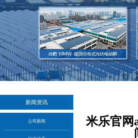
新闻资讯
米乐官网
公司新闻