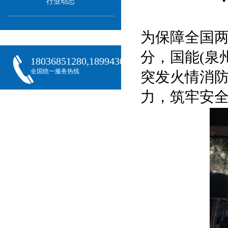
行业动态
为保障全国两
分，国能(泉
18036851280,18994301288,18068407382
全国统一服务热线
突发火情消
力，筑牢安