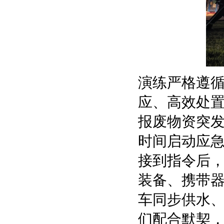
演练严格遵循
应、高效处置
报废物资突
时间启动应
接到指令后
装备、携带器
车同步供水
们配合默契