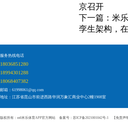
京召开
下一篇：
米乐
孪生架构，在
服务热线电话
18036851280
18994301288
18068407382
邮箱：61998061@qq.com
地址：江苏省昆山市前进西路华润万象汇商业中心2幢1908室
版权所有：m6米乐体育APP官方网站
备案号：苏ICP备2021001042号-1
【免责声