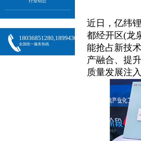
行业动态
近日，亿纬锂
都经开区(龙
18036851280,18994301288,18068407382
全国统一服务热线
能抢占新技
产融合、提
质量发展注