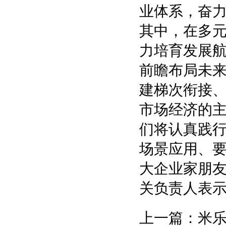
业体系，奋力
其中，在多
力培育发展
前瞻布局未
建梯次衔接、
市场经济的
们将认真践行
场景应用、
大企业家朋友
关负责人表
上一篇：
米乐