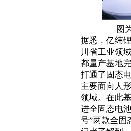
图
据悉，亿纬
川省工业领域
都量产基地完
打通了固态电
主要面向人
领域。在此
进全固态电池
号”两款全固