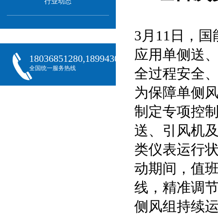
行业动态
3月11日，
应用单侧送
18036851280,18994301288,18068407382
全国统一服务热线
全过程安全
为保障单侧
制定专项控
送、引风机
类仪表运行状
动期间，值
线，精准调节
侧风组持续