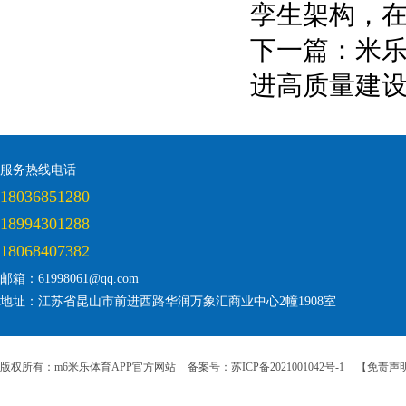
孪生架构，在
下一篇：
米乐
进高质量建
服务热线电话
18036851280
18994301288
18068407382
邮箱：61998061@qq.com
地址：江苏省昆山市前进西路华润万象汇商业中心2幢1908室
版权所有：m6米乐体育APP官方网站
备案号：苏ICP备2021001042号-1
【免责声