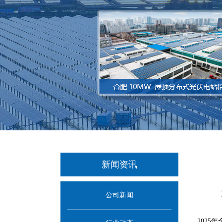
新闻资讯
公司新闻
202