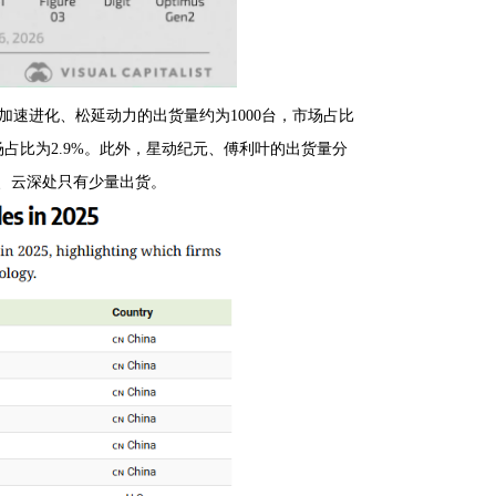
聚、加速进化、松延动力的出货量约为1000台，市场占比
，市场占比为2.9%。此外，星动纪元、傅利叶的出货量分
普勒、云深处只有少量出货。