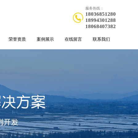
服务热线：
18036851280
18994301288
18068407382
荣誉资质
案例展示
在线留言
联系我们