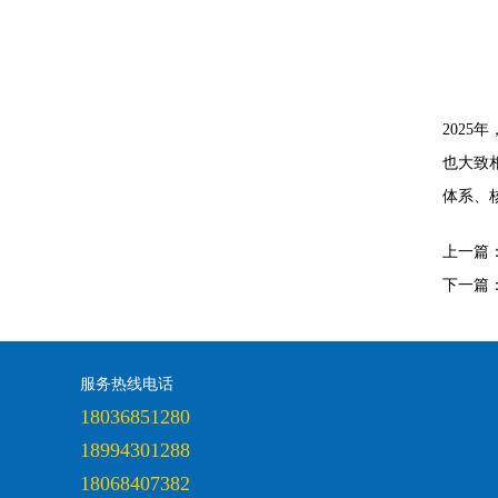
2025年
也大致相
体系、
上一篇
下一篇
服务热线电话
18036851280
18994301288
18068407382