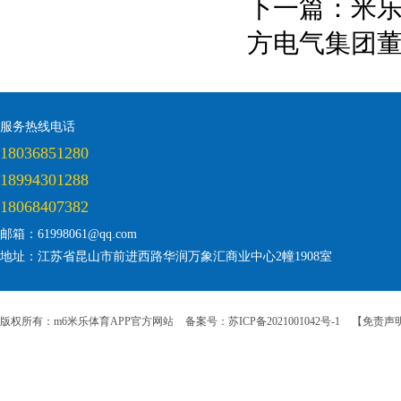
下一篇：
米乐
方电气集团
服务热线电话
18036851280
18994301288
18068407382
邮箱：61998061@qq.com
地址：江苏省昆山市前进西路华润万象汇商业中心2幢1908室
版权所有：m6米乐体育APP官方网站
备案号：苏ICP备2021001042号-1
【免责声