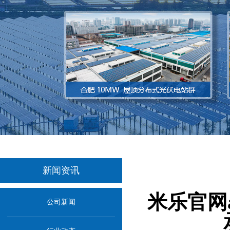
新闻资讯
米乐官网
公司新闻