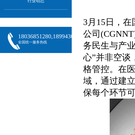
行业动态
3月15日，
公司(CGN
18036851280,18994301288,18068407382
全国统一服务热线
务民生与产业
心”并非空谈
格管控。在
域，通过建
保每个环节