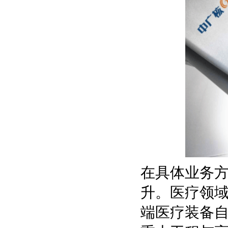
在具体业务
升。医疗领
端医疗装备自