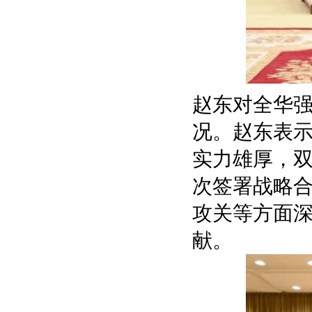
赵东对全华
况。赵东表示
实力雄厚，
次签署战略
攻关等方面
献。