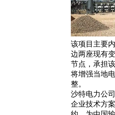
该项目主要内容
边两座现有
节点，承担
将增强当地
整。
沙特电力公
企业技术方
约，为中国