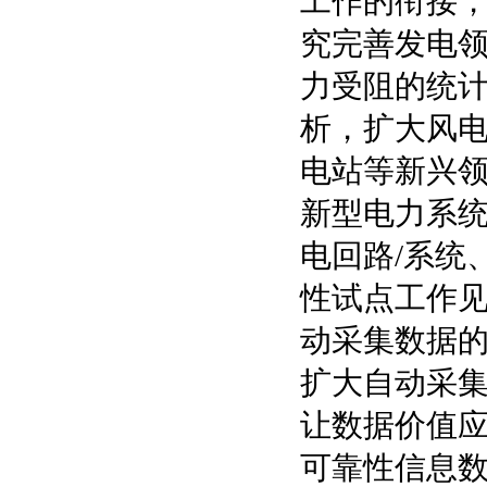
工作的衔接
究完善发电
力受阻的统
析，扩大风
电站等新兴
新型电力系
电回路/系统
性试点工作
动采集数据
扩大自动采
让数据价值
可靠性信息