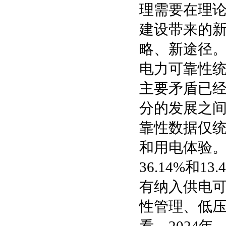
理需要在理
建设带来的
略、新途径
电力可靠性
主要矛盾已
分的发展之
靠性数据仅
和用电体验
36.14%和
有纳入供电
性管理、低