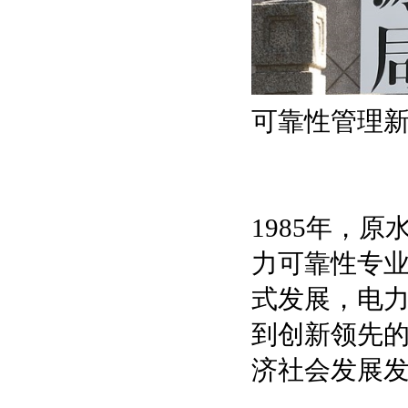
可靠性管理
1985年，
力可靠性专业
式发展，电
到创新领先
济社会发展