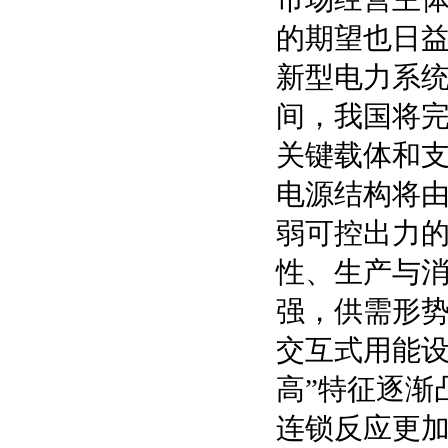
的期望也日
新型电力系统
间，我国将完
关键载体和
电源结构将
弱可控出力
性、生产与
强，供需形
交互式用能设
高”特征逐渐
连锁反应更