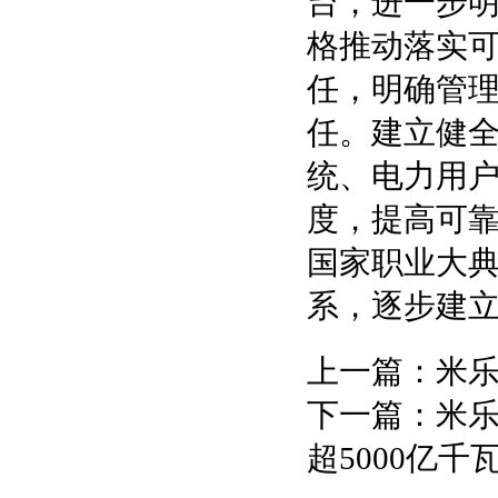
台，进一步
格推动落实
任，明确管
任。建立健
统、电力用
度，提高可
国家职业大
系，逐步建
上一篇：
米乐
下一篇：
米乐
超5000亿千