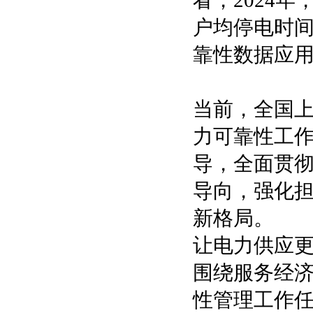
看，2024
户均停电时间
靠性数据应
当前，全国
力可靠性工
导，全面贯
导向，强化
新格局。
让电力供应
围绕服务经济
性管理工作