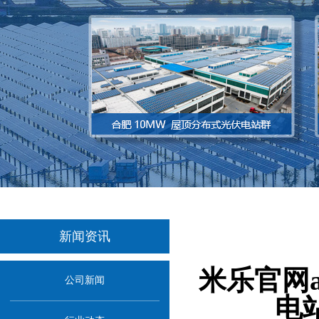
新闻资讯
当前位
米乐官网
公司新闻
电