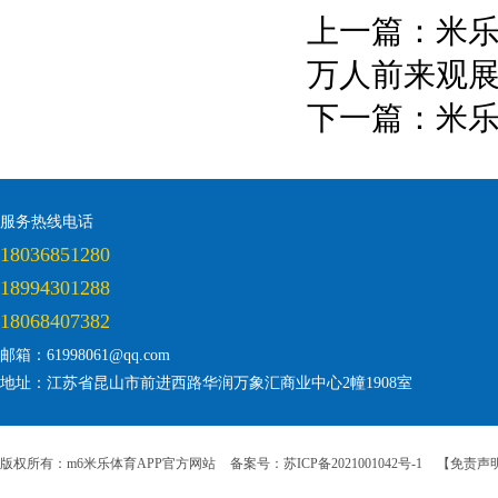
上一篇：
米乐
万人前来观展
下一篇：
米乐
服务热线电话
18036851280
18994301288
18068407382
邮箱：61998061@qq.com
地址：江苏省昆山市前进西路华润万象汇商业中心2幢1908室
版权所有：m6米乐体育APP官方网站
备案号：苏ICP备2021001042号-1
【免责声