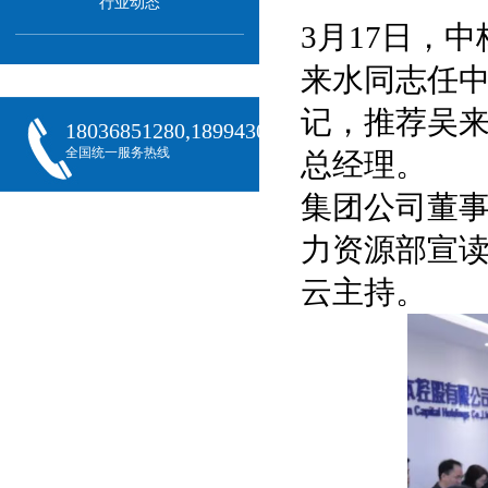
行业动态
3月17日，
来水同志任
记，推荐吴
18036851280,18994301288,18068407382
全国统一服务热线
总经理。
集团公司董
力资源部宣
云主持。