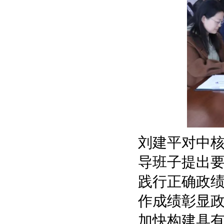
刘建平对中
导班子提出
践行正确政绩
作成绩彰显
加快构建具