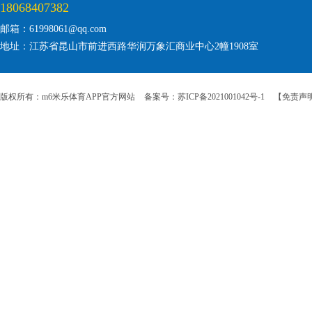
18068407382
邮箱：61998061@qq.com
地址：江苏省昆山市前进西路华润万象汇商业中心2幢1908室
版权所有：m6米乐体育APP官方网站
备案号：苏ICP备2021001042号-1
【免责声