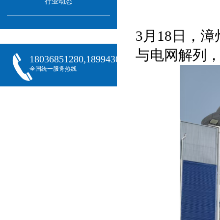
行业动态
3月18日，
与电网解列，
18036851280,18994301288,18068407382
全国统一服务热线